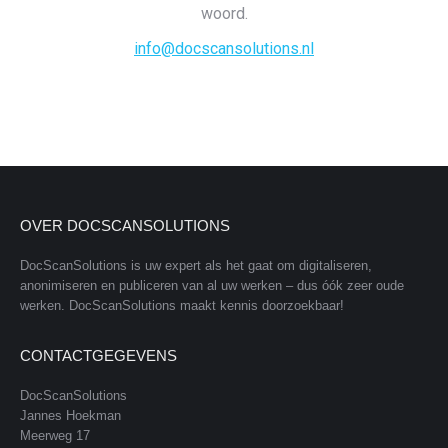
woord.
info@docscansolutions.nl
OVER DOCSCANSOLUTIONS
DocScanSolutions is uw expert als het gaat om digitaliseren,
anonimiseren en publiceren van al uw werken – dus óók zeer oude
werken. DocScanSolutions maakt kennis doorzoekbaar!
CONTACTGEGEVENS
DocScanSolutions
Jannes Hoekman
Meerweg 17